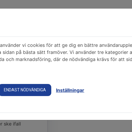
Hem
Ledigt j
nvänder vi cookies för att ge dig en bättre användarupple
rering Sökande
a sidan på bästa sätt framöver. Vi använder tre kategorier 
a och marknadsföring, där de nödvändiga krävs för att si
e
Inställningar
ENDAST NÖDVÄNDIGA
ingsnummer och
 ske ifall