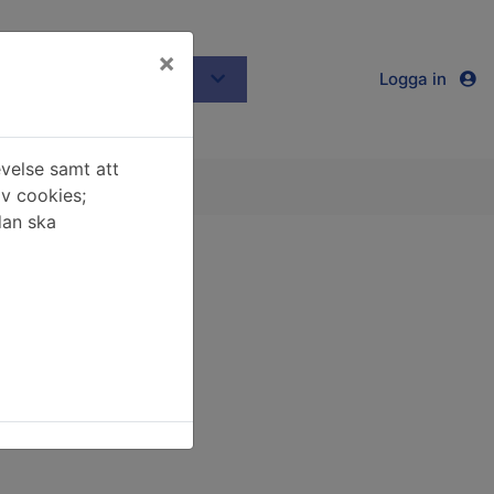
×
ust nu
Mina sidor
Logga in
velse samt att
av cookies;
dan ska