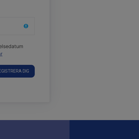
delsedatum
r
EGISTRERA DIG