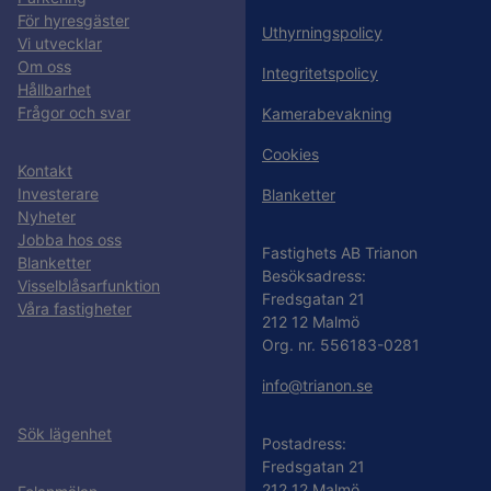
För hyresgäster
Uthyrningspolicy
Vi utvecklar
Om oss
Integritetspolicy
Hållbarhet
Frågor och svar
Kamerabevakning
Cookies
Kontakt
Investerare
Blanketter
Nyheter
Jobba hos oss
Fastighets AB Trianon
Blanketter
Besöksadress:
Visselblåsarfunktion
Fredsgatan 21
Våra fastigheter
212 12 Malmö
Org. nr. 556183-0281
info@trianon.se
Sök lägenhet
Postadress:
Fredsgatan 21
212 12 Malmö