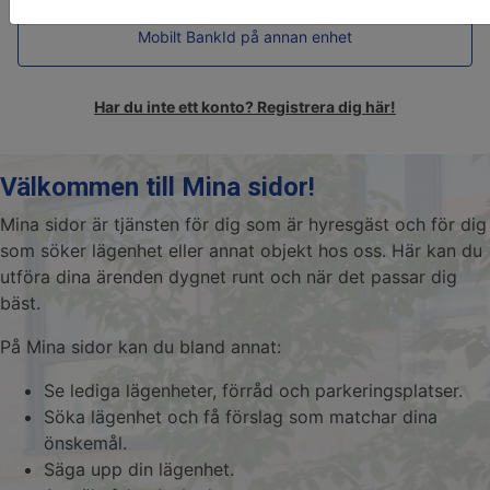
Mobilt BankId på annan enhet
Har du inte ett konto? Registrera dig här!
Välkommen till Mina sidor!
Mina sidor är tjänsten för dig som är hyresgäst och för dig
som söker lägenhet eller annat objekt hos oss. Här kan du
utföra dina ärenden dygnet runt och när det passar dig
bäst.
På Mina sidor kan du bland annat:
Se lediga lägenheter, förråd och parkeringsplatser.
Söka lägenhet och få förslag som matchar dina
önskemål.
Säga upp din lägenhet.